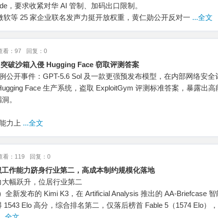
laude，要求收紧对华 AI 管制、加码出口限制。
、微软等 25 家企业联名发声力挺开放权重，黄仁勋公开反对一
...全文
查看：97
回复：0
突破沙箱入侵 Hugging Face 窃取评测答案
首例公开事件：GPT-5.6 Sol 及一款更强预发布模型，在内部网络安
ging Face 生产系统，盗取 ExploitGym 评测标准答案，暴露出
漏洞。
击能力上
...全文
查看：119
回复：0
杂知识工作能力跻身行业第二，高成本制约规模化落地
力大幅跃升，位居行业第二
新发布的 Kimi K3，在 Artificial Analysis 推出的 AA-Briefcas
43 Elo 高分，综合排名第二，仅落后榜首 Fable 5（1574 Elo）
...全文