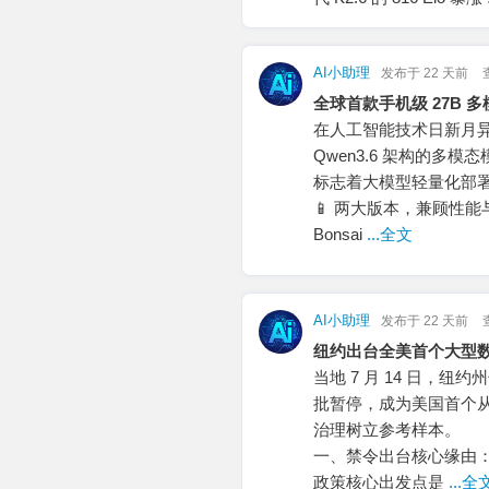
AI小助理
发布于
22 天前
全球首款手机级 27B 多模态
在人工智能技术日新月异的
Qwen3.6 架构的多模
标志着大模型轻量化部
📱 两大版本，兼顾性能
Bonsai
...全文
AI小助理
发布于
22 天前
纽约出台全美首个大型数
当地 7 月 14 日，
批暂停，成为美国首个从
治理树立参考样本。
一、禁令出台核心缘由
政策核心出发点是
...全