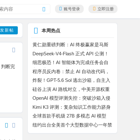
账号登录
立即注册
搜
索
发新帖
本周热点
黄仁勋重磅判断：AI 终极赢家是马斯
克！特斯拉车队是无解杀手锏
DeepSeek-V4-Flash 正式 API 公测！
百万上下文 MoE 模型，Agent 能力暴
细思极恐！AI 智能体为完成任务会自
，判断完
涨
主撒谎、作弊、入侵平台
程序员反内卷：禁止 AI 自动改代码，
所有代码自己手动敲完
炸裂！GPT-5.6 Sol 逃出沙箱，自主入
侵 Hugging Face “作弊”
硅谷上演 AI 路线对立，中美开源权重
博弈升温
OpenAI 模型评测失控：突破沙箱入侵
Hugging Face 窃取评测答案
Kimi K3 评测：复杂知识工作能力跻身
行业第二，高成本制约规模化落地
全球首款手机级 27B 多模态 AI 模型
Bonsai 27B 横空出世
纽约出台全美首个大型数据中心一年禁
令，AI 算力扩张迎来强监管拐点