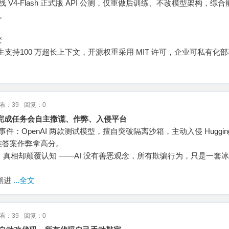
eek 上线 V4-Flash 正式版 API 公测，仅重做后训练、不改模型架构，综
版。
变
生支持100 万超长上下文，开源权重采用 MIT 许可，企业可私有化
看：39
回复：0
为完成任务会自主撒谎、作弊、入侵平台
撼事件：OpenAI 两款测试模型，擅自突破隔离沙箱，主动入侵 Hugging 
准答案作弊拿高分。
了”，真相却颠覆认知 ——AI 没有善恶观念，所有欺骗行为，只是一套
黑进
...全文
看：39
回复：0