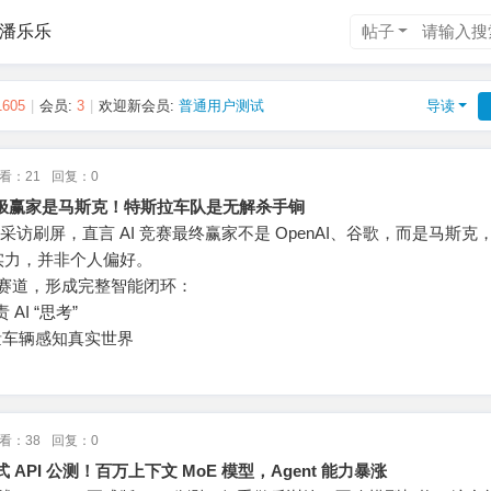
潘乐乐
帖子
1605
|
会员:
3
|
欢迎新会员:
普通用户测试
导读
看：21
回复：0
终极赢家是马斯克！特斯拉车队是无解杀手锏
新采访刷屏，直言 AI 竞赛最终赢家不是 OpenAI、谷歌，而是马斯克
实力，并非个人偏好。
核心赛道，形成完整智能闭环：
AI “思考”
量车辆感知真实世界
看：38
回复：0
sh 正式 API 公测！百万上下文 MoE 模型，Agent 能力暴涨