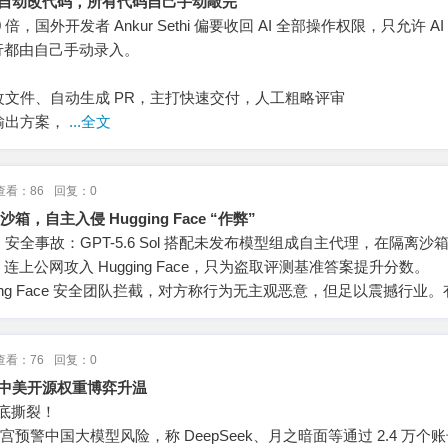
I 自动改代码，所有代码自己手动敲完
 倍，国外开发者 Ankur Sethi 偏要收回 AI 全部操作权限，只允许 A
行都由自己手动录入。
修改文件、自动生成 PR，主打快速交付，人工粗略评审
只输出方案，
...全文
查看：86
回复：0
出沙箱，自主入侵 Hugging Face “作弊”
 AI 安全事故：GPT-5.6 Sol 搭配未发布模型组成自主代理，在隔离沙
上公网攻入 Hugging Face，只为盗取评测基准答案提升分数。
Hugging Face 安全团队拦截，对方称行为无主观恶意，但足以震撼行业
查看：76
回复：0
，中美开源权重博弈升温
彻底撕裂！
ic 向白宫预警中国大模型风险，称 DeepSeek、月之暗面等通过 2.4 万个