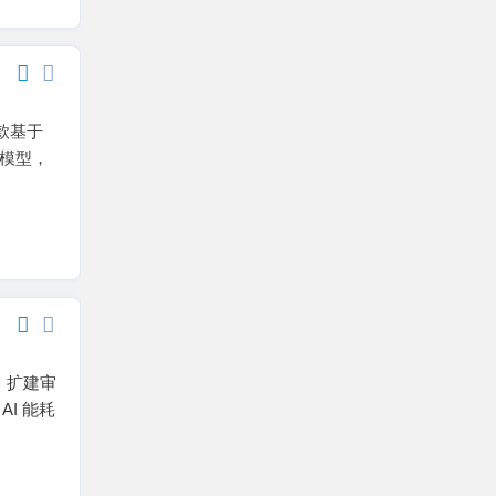
这款基于
 模型，
、扩建审
I 能耗