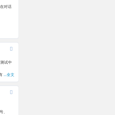
I 在对话
箱测试中
。有
...全文
账号、