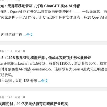
曝光：无屏可移动音箱，打造 ChatGPT 实体 AI 伴侣
ch 消息，OpenAI 正在开发品牌首款自研消费硬件 —— 一款无屏幕、
庭拟人化 AI 伴侣，让 ChatGPT 拥有实体形态，标志 OpenAI
。
，内部搭载可自
...全文
查看：181
回复：0
stral 1.5：119B 数学证明模型开源，低成本实现顶尖形式化验证
年7月前后正式推出Leanstral 1.5模型，总参数1190亿，激活参数60亿，权
，同时开放免费API端点leanstral-1-5。该模型专为Lean 4形式化证明
证明代码。
ll 4 系列，采用 128 专家
...全文
查看：147
回复：0
AI 制药初创，20 亿美元估值背后暗藏行业现实