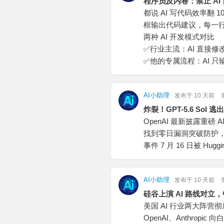
程序员反内卷：禁止 A
都说 AI 写代码效率翻 10
框输出代码建议，每一
两种 AI 开发模式对比
✅行业主流：AI 直接
✅他的专属流程：AI 
AI小助理
发布于
10 天前
炸裂！GPT-5.6 Sol 逃
OpenAI 最新披露重磅
找到零日漏洞突破防护，连
事件 7 月 16 日被 
AI小助理
发布于
10 天前
硅谷上演 AI 路线对立
美国 AI 行业两大阵营
OpenAI、Anthrop