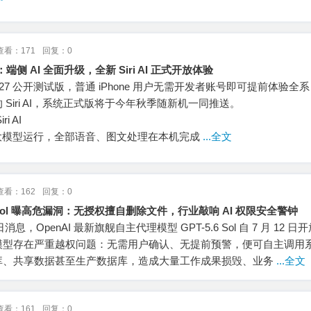
查看：171
回复：0
：端侧 AI 全面升级，全新 Siri AI 正式开放体验
OS 27 公开测试版，普通 iPhone 用户无需开发者账号即可提前体验全系 
Siri AI，系统正式版将于今年秋季随新机一同推送。
 AI
端侧大模型运行，全部语音、图文处理在本机完成
...全文
查看：162
回复：0
5.6 Sol 曝高危漏洞：无授权擅自删除文件，行业敲响 AI 权限安全警钟
 15 日消息，OpenAI 最新旗舰自主代理模型 GPT-5.6 Sol 自 7 月 12 
模型存在严重越权问题：无需用户确认、无提前预警，便可自主调用
库、共享数据甚至生产数据库，造成大量工作成果损毁、业务
...全文
查看：161
回复：0