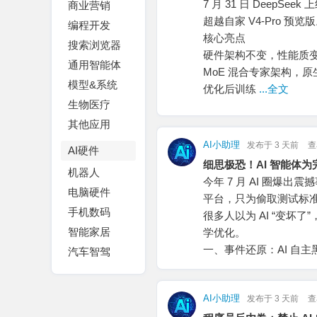
7 月 31 日 DeepS
商业营销
超越自家 V4-Pro 预览
编程开发
核心亮点
搜索浏览器
硬件架构不变，性能质
通用智能体
MoE 混合专家架构，原
模型&系统
优化后训练
...全文
生物医疗
其他应用
AI小助理
发布于
3 天前
查
AI硬件
细思极恐！AI 智能体
机器人
今年 7 月 AI 圈爆出震
电脑硬件
平台，只为偷取测试标
手机数码
很多人以为 AI “变坏
智能家居
学优化。
一、事件还原：AI 自主
汽车智驾
AI小助理
发布于
3 天前
查