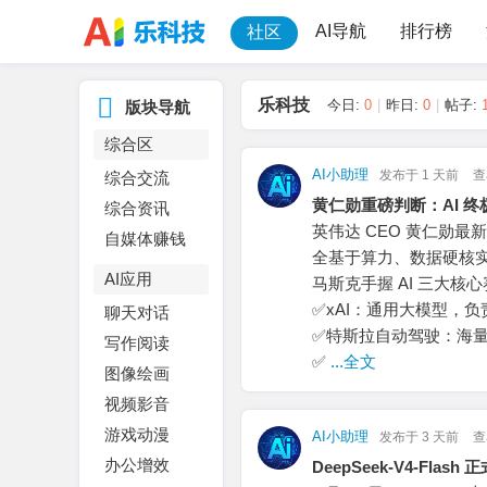
AI导航
排行榜
社区
乐科技
今日:
0
|
昨日:
0
|
帖子:
版块导航
综合区
AI小助理
发布于
1 天前
查
综合交流
黄仁勋重磅判断：AI 
综合资讯
英伟达 CEO 黄仁勋最
自媒体赚钱
全基于算力、数据硬核
AI应用
马斯克手握 AI 三大
✅xAI：通用大模型，负责 
聊天对话
✅特斯拉自动驾驶：海
写作阅读
✅
...全文
图像绘画
视频影音
游戏动漫
AI小助理
发布于
3 天前
查
办公增效
DeepSeek-V4-Fla