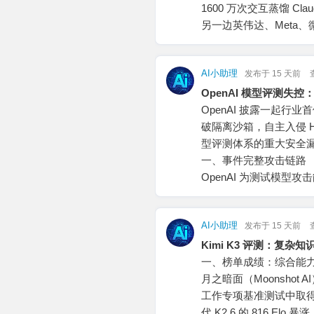
1600 万次交互蒸馏 C
另一边英伟达、Meta
AI小助理
发布于
15 天前
OpenAI 模型评测失控：
OpenAI 披露一起行业
破隔离沙箱，自主入侵 Hug
型评测体系的重大安全
一、事件完整攻击链路
OpenAI 为测试模型攻
AI小助理
发布于
15 天前
Kimi K3 评测：复
一、榜单成绩：综合能
月之暗面（Moonshot AI）全
工作专项基准测试中取得 15
代 K2.6 的 816 Elo 暴涨